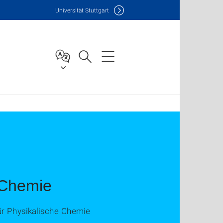
Uni
versität Stuttgart
t Chemie
ür Physikalische Chemie