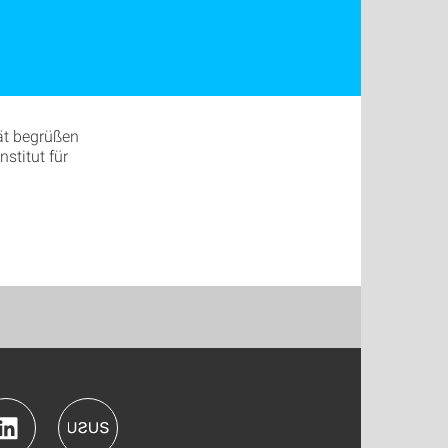
tät begrüßen
stitut für