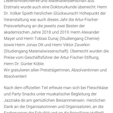
Lebensmittelchemie und Materialwissenschaft aus.
Erstmals wurde auch eine Doktorurkunde überreicht: Herrn
Dr. Volker Spieth herzlichen Glückwunsch! Höhepunkt der
Veranstaltung war auch dieses Jahr die Artur-Fischer-
Preisverleihung an die jeweils zwei Besten der
akademischen Jahre 2018 und 2019: Herrn Alexander
Mayer und Herrn Tobias Dunaj (Studiengang Chemie)
sowie Herrn Jonas Ott und Herrn Viktor Zaverkin
(Studiengang Materialwissenschaft). Überreicht wurden die
Preise vom Geschäftsführer der Artur-Fischer-Stiftung,
Herrn Dr. Günter Köble.
Wir gratulieren allen PreisträgerInnen, Absolventinnen und
Absolventen!
Nach dem offiziellen Teil erfreute man sich bei Fleischkäse
und Party-Snacks unter muskalischer Begleitung der
Jazzrake.de am gemütlichen Beisammensein. Herzlichen
Dank an die Organisatorinnen und Organisatoren, an die
Fachgruppen der Fakultät und an die freiwilligen Helfer!!!